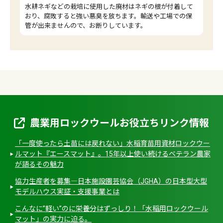
水耕ネギなどの栽培に使用した廃材はネギの根が付着して
おり、腐敗すると強い悪臭を放ちます。輸送や工場での保
管が出来ませんので、お断りしています。
農業用ロックウールお役立ちリンク情報
「一度使ったら土苗には戻れない」水稲育苗用資材ロックウー
ルマット『エースマット』。15年以上使い続けるベテラン農家
が語るその魅力
協力生産者を募集―日本施設園芸協会（JGHA）の日本型大型
モデルハウス実証・支援事業とは
こんなに”軽い”のに栄養分はずっしり！「水稲用ロックウール
マット」の実力に迫る。